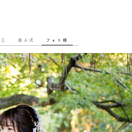
五三
成人式
フォト婚