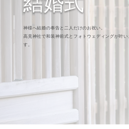
結婚式
神様へ結婚の奉告と二人だけのお祝い。
​高見神社で和装神前式とフォトウェディングが叶い
す。