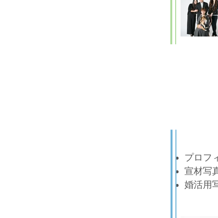
プロフ
宣材写
​婚活用