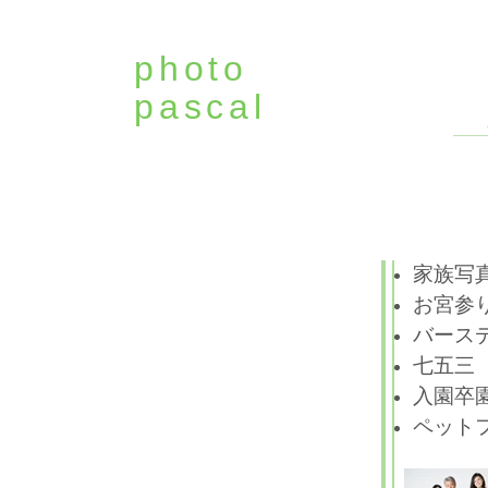
photo
pascal
家族写真
お宮参り
バース
七五三
入園卒園
​ペット