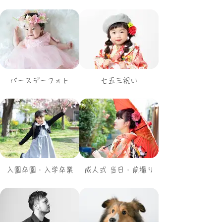
バースデーフォト
七五三祝い
入園卒園・入学卒業
成人式 当日・前撮り