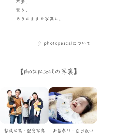
不安、
驚き、
ありのままを写真に。
photopascalについて
​【photopascalの写真】
家族写真・記念写真
お宮参り・百日祝い