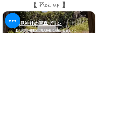
​【 Pick up 】
高見神社の写真プラン
北九州市八幡東区の高見神社で​お祓いとセットの
便利なプランをご用意してます。
北九州市の写真撮影は写真スタジオ｢photo pascal｣へ
​北九州の古民家フォトスタジオ
フォトパスカルは路地裏にある手作り感満載の古民家フォトス
タジオです。
撮影は完全予約制となっております。様々な撮影を承っており
ますのでお気軽にご連絡くださいませ。
・ファミリー撮影
・記念写真(お宮参り・七五三・成人 等々)
・ペット写真
・プロフィール撮影
・各種証明写真