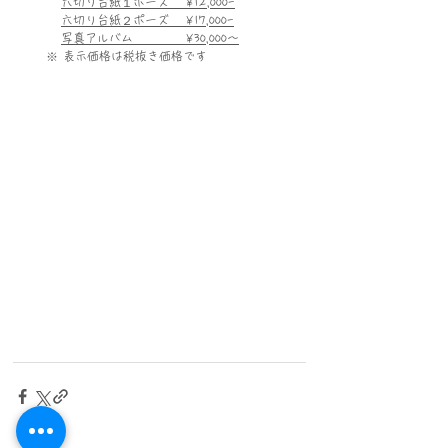
六切り台紙１ポーズ　 ¥12,000-
六切り台紙２ポーズ　 ¥17,000-
写真アルバム　　　　 ¥30,000〜
   ※ 表示価格は税抜き価格です