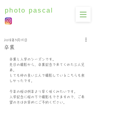
photo pascal
2018年3月19日
卒業
卒業と入学のシーズンです。
先日の撮影から、卒業記念で来てくれた三人兄
弟。
とても仲の良い三人で撮影しているこちらも楽
しかったです。
今年の桜は例年より早く咲くみたいです。
入学記念に桜の下で撮影もできますので、ご希
望の方はお早めにご予約ください。