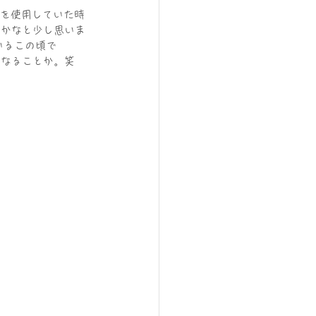
00を使用していた時
たかなと少し思いま
いるこの頃で
になることか。笑