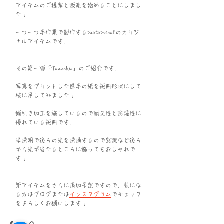
アイテムのご提案と販売を始めることにしまし
た！
一つ一つ手作業で製作するphotopascalのオリジ
ナルアイテムです。
その第一弾「Tanzaku」のご紹介です。
写真をプリントした厚手の紙を短冊形状にして
枝に吊してみました！
蝋引き加工を施しているので耐久性と防湿性に
優れている短冊です。
半透明で後ろの光を透過するので窓際など後ろ
から光が当たるところに飾ってもおしゃれで
す！
新アイテムをさらに追加予定ですので、気にな
る方はブログまたは
インスタグラム
でチェック
をよろしくお願いします！